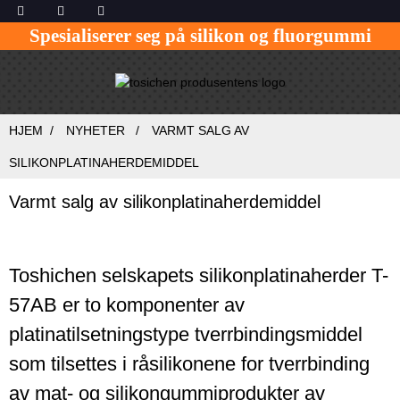
Spesialiserer seg på silikon og fluorgummi
HJEM
NYHETER
VARMT SALG AV
SILIKONPLATINAHERDEMIDDEL
Varmt salg av silikonplatinaherdemiddel
Toshichen selskapets silikonplatinaherder T-
57AB er to komponenter av
platinatilsetningstype tverrbindingsmiddel
som tilsettes i råsilikonene for tverrbinding
av mat- og silikongummiprodukter av